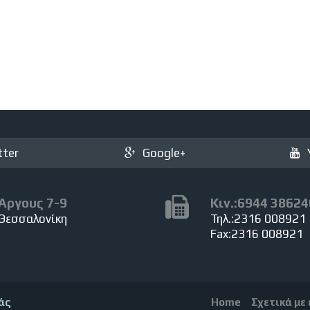
tter
Google+
Άργους 7-9
Κιν.:6944 38624
Θεσσαλονίκη
Τηλ.:2316 008921
Fax:2316 008921
άς
Home
Σχετικά με