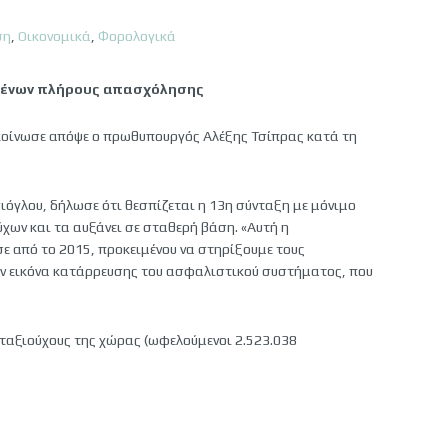
ση
,
Οικονομικά
,
Φορολογικά
μένων πλήρους απασχόλησης
ακοίνωσε απόψε ο πρωθυπουργός Αλέξης Τσίπρας κατά τη
όγλου, δήλωσε ότι θεσπίζεται η 13η σύνταξη με μόνιμο
ων και τα αυξάνει σε σταθερή βάση. «Αυτή η
ε από το 2015, προκειμένου να στηρίξουμε τους
ην εικόνα κατάρρευσης του ασφαλιστικού συστήματος, που
νταξιούχους της χώρας (ωφελούμενοι 2.523.038