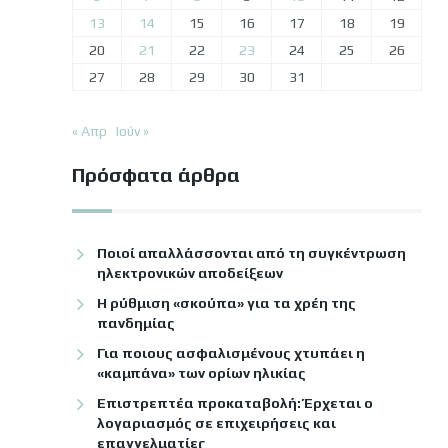
13
14
15
16
17
18
19
20
21
22
23
24
25
26
27
28
29
30
31
« Απρ
Ιούν »
Πρόσφατα άρθρα
Ποιοί απαλλάσσονται από τη συγκέντρωση
ηλεκτρονικών αποδείξεων
Η ρύθμιση «σκούπα» για τα χρέη της
πανδημίας
Για ποιους ασφαλισμένους χτυπάει η
«καμπάνα» των ορίων ηλικίας
Επιστρεπτέα προκαταβολή: Έρχεται ο
λογαριασμός σε επιχειρήσεις και
επαγγελματίες