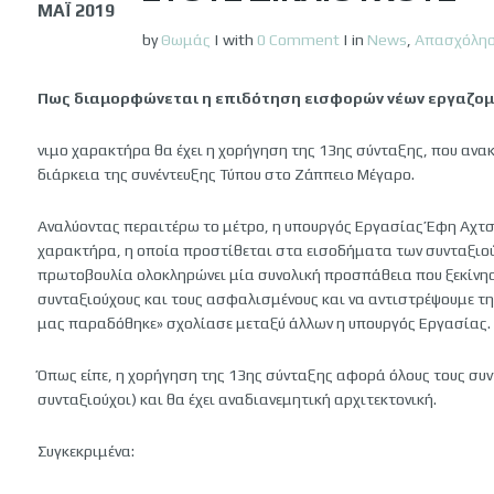
ΜΆΙ 2019
by
Θωμάς
|
with
0 Comment
|
in
News
,
Απασχόλη
Πως διαμορφώνεται η επιδότηση εισφορών νέων εργαζο
νιμο χαρακτήρα θα έχει η χορήγηση της 13ης σύνταξης, που αν
διάρκεια της συνέντευξης Τύπου στο Ζάππειο Μέγαρο.
Αναλύοντας περαιτέρω το μέτρο, η υπουργός Εργασίας Έφη Αχτσι
χαρακτήρα, η οποία προστίθεται στα εισοδήματα των συνταξιούχ
πρωτοβουλία ολοκληρώνει μία συνολική προσπάθεια που ξεκίνησ
συνταξιούχους και τους ασφαλισμένους και να αντιστρέψουμε τ
μας παραδόθηκε» σχολίασε μεταξύ άλλων η υπουργός Εργασίας.
Όπως είπε, η χορήγηση της 13ης σύνταξης αφορά όλους τους συ
συνταξιούχοι) και θα έχει αναδιανεμητική αρχιτεκτονική.
Συγκεκριμένα: