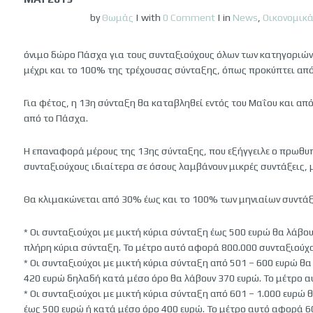
by
Θωμάς
|
with
0 Comment
|
in
News
,
Οικονομικ
όνιμο δώρο Πάσχα για τους συνταξιούχους όλων των κατηγοριών
μέχρι και το 100% της τρέχουσας σύνταξης, όπως προκύπτει από 
Για φέτος, η 13η σύνταξη θα καταβληθεί εντός του Μαΐου και από
από το Πάσχα.
Η επαναφορά μέρους της 13ης σύνταξης, που εξήγγειλε ο πρωθυ
συνταξιούχους ιδιαίτερα σε όσους λαμβάνουν μικρές συντάξεις, 
Θα κλιμακώνεται από 30% έως και το 100% των μηνιαίων συντάξ
* Οι συνταξιούχοι με μικτή κύρια σύνταξη έως 500 ευρώ θα λάβο
πλήρη κύρια σύνταξη. Το μέτρο αυτό αφορά 800.000 συνταξιούχου
* Οι συνταξιούχοι με μικτή κύρια σύνταξη από 501 – 600 ευρώ θ
420 ευρώ δηλαδή κατά μέσο όρο θα λάβουν 370 ευρώ. Το μέτρο 
* Οι συνταξιούχοι με μικτή κύρια σύνταξη από 601 – 1.000 ευρώ
έως 500 ευρώ ή κατά μέσο όρο 400 ευρώ. Το μέτρο αυτό αφορά 6