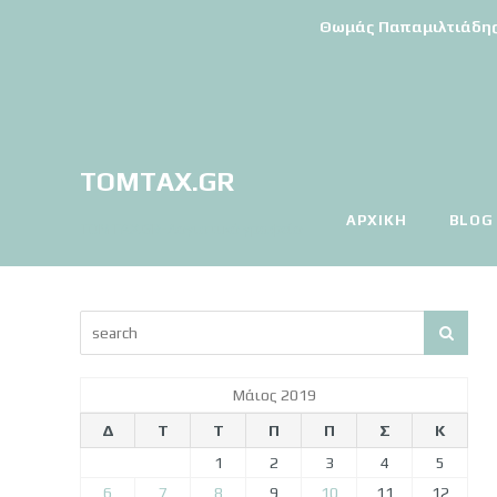
Θωμάς Παπαμιλτιάδης | 
TOMTAX.GR
ΑΡΧΙΚΉ
BLOG
TOMTAX.GR-Λογιστικό γραφείο
Μάιος 2019
Δ
Τ
Τ
Π
Π
Σ
Κ
1
2
3
4
5
6
7
8
9
10
11
12