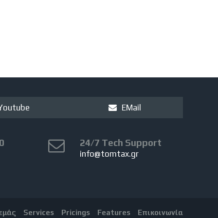
Youtube
EMail
0
24/7 Tech Support
info@tomtax.gr
 εμάς
Services
Pricings
Features
Επικοινωνία