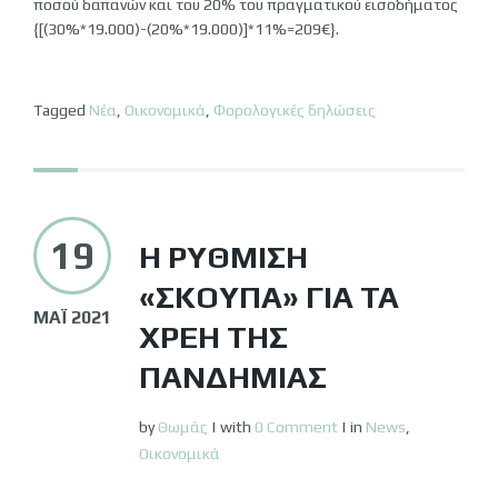
ποσού δαπανών και του 20% του πραγματικού εισοδήματος
{[(30%*19.000)-(20%*19.000)]*11%=209€}.
Tagged
Νέα
,
Οικονομικά
,
Φορολογικές δηλώσεις
19
Η ΡΎΘΜΙΣΗ
«ΣΚΟΎΠΑ» ΓΙΑ ΤΑ
ΜΆΙ 2021
ΧΡΈΗ ΤΗΣ
ΠΑΝΔΗΜΊΑΣ
by
Θωμάς
|
with
0 Comment
|
in
News
,
Οικονομικά