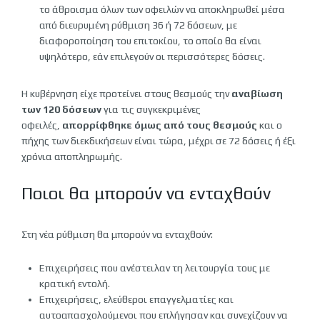
το άθροισμα όλων των οφειλών να αποκληρωθεί μέσα
από διευρυμένη ρύθμιση 36 ή 72 δόσεων, με
διαφοροποίηση του επιτοκίου, το οποίο θα είναι
υψηλότερο, εάν επιλεγούν οι περισσότερες δόσεις.
Η κυβέρνηση είχε προτείνει στους θεσμούς την
αναβίωση
των 120 δόσεων
για τις συγκεκριμένες
οφειλές,
απορρίφθηκε όμως από τους θεσμούς
και ο
πήχης των διεκδικήσεων είναι τώρα, μέχρι σε 72 δόσεις ή έξι
χρόνια αποπληρωμής.
Ποιοι θα μπορούν να ενταχθούν
Στη νέα ρύθμιση θα μπορούν να ενταχθούν:
Επιχειρήσεις που ανέστειλαν τη λειτουργία τους με
κρατική εντολή.
Επιχειρήσεις, ελεύθεροι επαγγελματίες και
αυτοαπασχολούμενοι που επλήγησαν και συνεχίζουν να