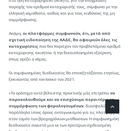
στα ήδη καταχωρημένα ακίνητα, για την υποχρέωση
παροχής του αριθμού καταχώρισής τους, σύμφωνα με την
ελληνική νομοθεσία, καθώς και για τους κινδύνους της μη
συμμόρφωσης.
Ακόμη,
οι πλατφόρμες συμφωνούν, ότι, μετά από
σχετική ειδοποίηση της ΑΑΔΕ, θα αφαιρούν όλες τις
καταχωρίσεις
που δεν παρείχαν τον προβλεπόμενο αριθμό
καταχώρισης ακινήτου ή την δικαιολογημένη εξαίρεση,
όπως ορίζει ο νόμος.
Οι συμφωνημένες διαδικασίες θα επανεξετάζονται ετησίως,
ξεκινώντας από τον Ιούνιο του 2021.
«Το ορόσημο αυτό βέλτιστης πρακτικής μάς επιτρέπει
να
παρακολουθούμε και να ενισχύουμε περαιτέρω τη
συμμόρφωση των φορολογουμένων
, διασφαλίζοντας
παράλληλα ίσους όρους ανταγωνισμού για τις πλατφόρμες
στον τομέα των βραχυχρόνιων μισθώσεων. Η συμφωνημένη
διαδικασία συνιστά μια εκ των προτέρων σχεδιασμένη