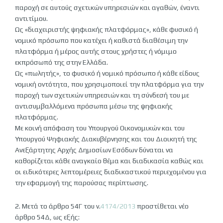
παροχή σε αυτούς σχετικών υπηρεσιών και αγαθών, έναντι
αντιτίμου.
Ως «διαχειριστής ψηφιακής πλατφόρμας», κάθε φυσικό ή
νομικό πρόσωπο που κατέχει ή καθιστά διαθέσιμη την
πλατφόρμα ή μέρος αυτής στους χρήστες ή νόμιμο
εκπρόσωπό της στην Ελλάδα.
Ως «πωλητής», το φυσικό ή νομικό πρόσωπο ή κάθε είδους
νομική οντότητα, που χρησιμοποιεί την πλατφόρμα για την
παροχή των σχετικών υπηρεσιών και τη σύνδεσή του με
αντισυμβαλλόμενα πρόσωπα μέσω της ψηφιακής
πλατφόρμας.
Με κοινή απόφαση του Υπουργού Οικονομικών και του
Υπουργού Ψηφιακής Διακυβέρνησης και του Διοικητή της
Ανεξάρτητης Αρχής Δημοσίων Εσόδων δύναται να
καθορίζεται κάθε αναγκαίο θέμα και διαδικασία καθώς και
οι ειδικότερες λεπτομέρειες διαδικαστικού περιεχομένου για
την εφαρμογή της παρούσας περίπτωσης.
2. Μετά το άρθρο 54Γ του ν.
4174/2013
προστίθεται νέο
άρθρο 54Δ, ως εξής: