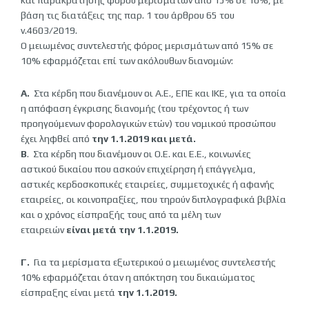
και παρακράτησης φόρου μερισμάτων από 15% σε 10%, με
βάση τις διατάξεις της παρ. 1 του άρθρου 65 του
ν.4603/2019.
Ο μειωμένος συντελεστής φόρος μερισμάτων από 15% σε
10% εφαρμόζεται επί των ακόλουθων διανομών:
Α.
Στα κέρδη που διανέμουν οι Α.Ε., ΕΠΕ και ΙΚΕ, για τα οποία
η απόφαση έγκρισης διανομής (του τρέχοντος ή των
προηγούμενων φορολογικών ετών) του νομικού προσώπου
έχει ληφθεί από
την 1.1.2019 και μετά.
Β
. Στα κέρδη που διανέμουν οι Ο.Ε. και Ε.Ε., κοινωνίες
αστικού δικαίου που ασκούν επιχείρηση ή επάγγελμα,
αστικές κερδοσκοπικές εταιρείες, συμμετοχικές ή αφανής
εταιρείες, οι κοινοπραξίες, που τηρούν διπλογραφικά βιβλία
και ο χρόνος είσπραξής τους από τα μέλη των
εταιρειών
είναι μετά την 1.1.2019.
Γ.
Για τα μερίσματα εξωτερικού ο μειωμένος συντελεστής
10% εφαρμόζεται όταν η απόκτηση του δικαιώματος
είσπραξης είναι μετά
την 1.1.2019.