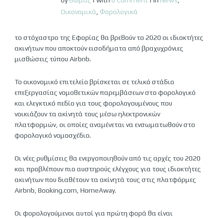
by
Θωμάς
|
with
0 Comment
|
in
News
,
Οικονομικά
,
Φορολογικά
το στόχαστρο της Εφορίας θα βρεθούν το 2020 οι ιδιοκτήτες
ακινήτων που αποκτούν εισοδήματα από βραχυχρόνιες
μισθώσεις τύπου Airbnb.
Το οικονομικό επιτελείο βρίσκεται σε τελικό στάδιο
επεξεργασίας νομοθετικών παρεμβάσεων στο φορολογικό
και ελεγκτικό πεδίο για τους φορολογουμένους που
νοικιάζουν τα ακίνητά τους μέσω ηλεκτρονικών
πλατφορμών, οι οποίες αναμένεται να ενσωματωθούν στο
φορολογικό νομοσχέδιο.
Οι νέες ρυθμίσεις θα ενεργοποιηθούν από τις αρχές του 2020
και προβλέπουν πιο αυστηρούς ελέγχους για τους ιδιοκτήτες
ακινήτων που διαθέτουν τα ακίνητά τους στις πλατφόρμες
Airbnb, Booking.com, HomeAway.
Οι φορολογούμενοι αυτοί για πρώτη φορά θα είναι