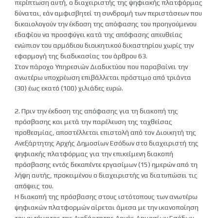
περίπτωση αυτή, ο διαχειριστής της ψηφιακής πλατφόρμας
δύναται, εάν αμφισβητεί τη συνδρομή των περιστάσεων που
δικαιολογούν την έκδοση της απόφασης του προηγούμενου
εδαφίου να προσφύγει κατά της απόφασης απευθείας
ενώπιον του αρμόδιου διοικητικού δικαστηρίου χωρίς την
εφαρμογή της διαδικασίας του άρθρου 63.
Στον πάροχο Υπηρεσιών Διαδικτύου που παραβαίνει την
ανωτέρω υποχρέωση επιβάλλεται πρόστιμο από τριάντα
(30) έως εκατό (100) χιλιάδες ευρώ.
2. Πριν την έκδοση της απόφασης για τη διακοπή της
πρόσβασης και μετά την παρέλευση της ταχθείσας
προθεσμίας, αποστέλλεται επιστολή από τον Διοικητή της
Ανεξάρτητης Αρχής Δημοσίων Εσόδων στο διαχειριστή της
ψηφιακής πλατφόρμας για την επικείμενη διακοπή
πρόσβασης εντός δεκαπέντε εργασίμων (15) ημερών από τη
λήψη αυτής, προκειμένου ο διαχειριστής να διατυπώσει τις
απόψεις του.
Η διακοπή της πρόσβασης στους ιστότοπους των ανωτέρω
ψηφιακών πλατφορμών αίρεται άμεσα με την ικανοποίηση