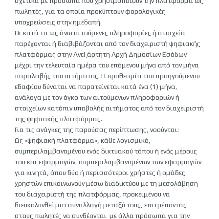
σχετικά με πρόσωπα που χρησιμοποιούν την πλατφόρμα ως
πωλητές, για τα οποία προκύπτουν φορολογικές
υποχρεώσεις στην ημεδαπή.
Οι κατά τα ως άνω αιτούμενες πληροφορίες ή στοιχεία
παρέχονται ή διαβιβάζονται από τον διαχειριστή ψηφιακής
πλατφόρμας στην Ανεξάρτητη Αρχή Δημοσίων Εσόδων
μέχρι την τελευταία ημέρα του επόμενου μήνα από τον μήνα
παραλαβής του αιτήματος. Η προθεσμία του προηγούμενου
εδαφίου δύναται να παρατείνεται κατά ένα (1) μήνα,
ανάλογα με τον όγκο των αιτούμενων πληροφοριών ή
στοιχείων κατόπιν υποβολής αιτήματος από τον διαχειριστή
της ψηφιακής πλατφόρμας.
Για τις ανάγκες της παρούσας περίπτωσης, νοούνται:
Ως «ψηφιακή πλατφόρμα», κάθε λογισμικό,
συμπεριλαμβανομένου ενός δικτυακού τόπου ή ενός μέρους
του και εφαρμογών, συμπεριλαμβανομένων των εφαρμογών
για κινητά, όπου δύο ή περισσότεροι χρήστες ή ομάδες
χρηστών επικοινωνούν μέσω διαδικτύου με τη μεσολάβηση
του διαχειριστή της πλατφόρμας, προκειμένου να
διευκολυνθεί μια συναλλαγή μεταξύ τους, επιτρέποντας
στους πωλητές να συνδέονται με άλλα πρόσωπα για την