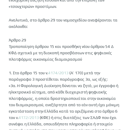
ενδεχόμενη αύξηση εσόδων και από την επιβολή των
«τσουχτερών» προστίμων.
Αναλυτικά, στο άρθρο 29 του νομοσχεδίου αναφέρονται τα
ακόλουθα:
Άρθρο 29
Τροποποίηση άρθρου 15 και προσθήκη νέου άρθρου 54 Δ
ΚΦΔ σχετικά με τη διακοπή προσβάσεων στις ψηφιακές
πλατφόρμες οικονομίας διαμοιρασμού
1. Στο άρθρο 15 του ν.
4174/2013
(Α’ 170) μετά την
παράγραφο 3 προστίθεται παράγραφος 3α, ως εξής:
«3α. Η Φορολογική Διοίκηση δύναται να ζητά, με έγγραφο ή
ηλεκτρονικό αίτημα, από κάθε διαχειριστή ψηφιακής
πλατφόρμας, η οποία δραστηριοποιείται στην οικονομία
του διαμοιρασμού, ανεξάρτητα από το εάν αυτή έχει μόνιμη
εγκατάσταση στην Ελλάδα κατά τα οριζόμενα στο άρθρο 6
του ν.
4172/2013
(ΚΦΕ) ή στις διατάξεις των ΣΑΔΦ που έχει
συνάψει η Ελλάδα, οποιαδήποτε πληροφορία ή στοιχείο