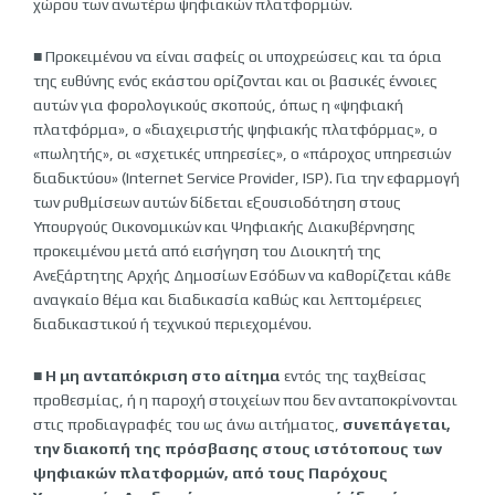
χώρου των ανωτέρω ψηφιακών πλατφορμών.
■ Προκειμένου να είναι σαφείς οι υποχρεώσεις και τα όρια
της ευθύνης ενός εκάστου ορίζονται και οι βασικές έννοιες
αυτών για φορολογικούς σκοπούς, όπως η «ψηφιακή
πλατφόρμα», ο «διαχειριστής ψηφιακής πλατφόρμας», ο
«πωλητής», οι «σχετικές υπηρεσίες», ο «πάροχος υπηρεσιών
διαδικτύου» (Internet Service Provider, ISP). Για την εφαρμογή
των ρυθμίσεων αυτών δίδεται εξουσιοδότηση στους
Υπουργούς Οικονομικών και Ψηφιακής Διακυβέρνησης
προκειμένου μετά από εισήγηση του Διοικητή της
Ανεξάρτητης Αρχής Δημοσίων Εσόδων να καθορίζεται κάθε
αναγκαίο θέμα και διαδικασία καθώς και λεπτομέρειες
διαδικαστικού ή τεχνικού περιεχομένου.
■ Η μη ανταπόκριση στο αίτημα
εντός της ταχθείσας
προθεσμίας, ή η παροχή στοιχείων που δεν ανταποκρίνονται
στις προδιαγραφές του ως άνω αιτήματος,
συνεπάγεται,
την διακοπή της πρόσβασης στους ιστότοπους των
ψηφιακών πλατφορμών, από τους Παρόχους