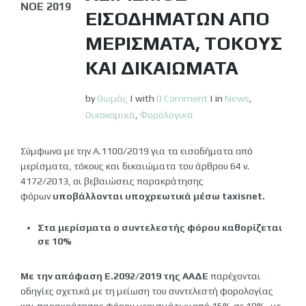
ΝΟΈ 2019
ΕΙΣΟΔΗΜΆΤΩΝ ΑΠΌ
ΜΕΡΊΣΜΑΤΑ, ΤΌΚΟΥΣ
ΚΑΙ ΔΙΚΑΙΏΜΑΤΑ
by
Θωμάς
|
with
0 Comment
|
in
News
,
Οικονομικά
,
Φορολογικά
Σύμφωνα με την Α.1100/2019 για τα εισοδήματα από
μερίσματα, τόκους και δικαιώματα του άρθρου 64 ν.
4172/2013, οι βεβαιώσεις παρακράτησης
φόρων
υποβάλλονται υποχρεωτικά μέσω
taxisnet
.
Στα μερίσματα ο συντελεστής φόρου καθορίζεται
σε 10%
Με την απόφαση Ε.2092/2019 της ΑΑΔΕ
παρέχονται
οδηγίες σχετικά με τη μείωση του συντελεστή φορολογίας