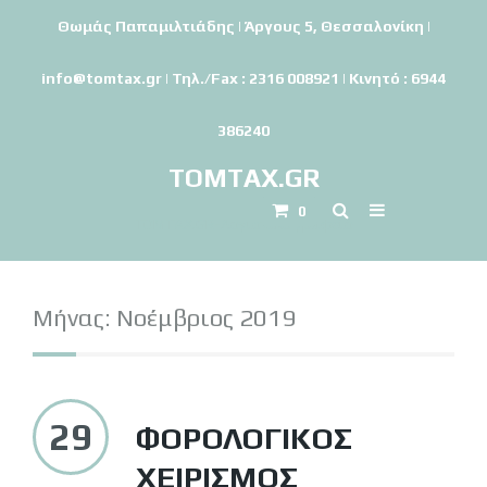
Θωμάς Παπαμιλτιάδης | Άργους 5, Θεσσαλονίκη |
info@tomtax.gr | Τηλ./Fax : 2316 008921 | Κινητό : 6944
386240
TOMTAX.GR
0
TOMTAX.GR-Λογιστικό γραφείο
Μήνας:
Νοέμβριος 2019
29
ΦΟΡΟΛΟΓΙΚΌΣ
ΧΕΙΡΙΣΜΌΣ