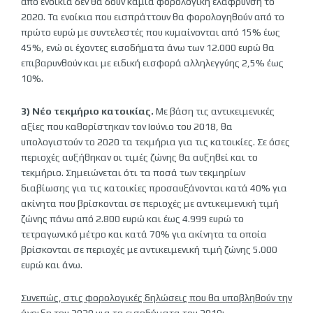
από ενοίκια δεν θα δουν καμία φορολογική ελάφρυνση το
2020. Τα ενοίκια που εισπράττουν θα φορολογηθούν από το
πρώτο ευρώ με συντελεστές που κυμαίνονται από 15% έως
45%, ενώ οι έχοντες εισοδήματα άνω των 12.000 ευρώ θα
επιβαρυνθούν και με ειδική εισφορά αλληλεγγύης 2,5% έως
10%.
3) Νέο τεκμήριο κατοικίας.
Με βάση τις αντικειμενικές
αξίες που καθορίστηκαν τον Ιούνιο του 2018, θα
υπολογιστούν το 2020 τα τεκμήρια για τις κατοικίες. Σε όσες
περιοχές αυξήθηκαν οι τιμές ζώνης θα αυξηθεί και το
τεκμήριο. Σημειώνεται ότι τα ποσά των τεκμηρίων
διαβίωσης για τις κατοικίες προσαυξάνονται κατά 40% για
ακίνητα που βρίσκονται σε περιοχές με αντικειμενική τιμή
ζώνης πάνω από 2.800 ευρώ και έως 4.999 ευρώ το
τετραγωνικό μέτρο και κατά 70% για ακίνητα τα οποία
βρίσκονται σε περιοχές με αντικειμενική τιμή ζώνης 5.000
ευρώ και άνω.
Συνεπώς, στις φορολογικές δηλώσεις που θα υποβληθούν την