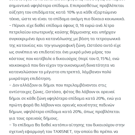
σημαντικά υψηλότερο επίδομα. Επιπροσθέτως προβλέπεται
αύξηση του επιδόματος κατά 10% για κάθε εξαρτώμενο
τέκνο, ώστε να είναι το επίδομα ακόμη πιο δίκαιο κοινωνικά.
– Πέρυσι είχε δοθεί επίδομα ύψους 0,16 ευρώ ανά λίτρο
πετρελαίου εσωτερικής καύσης θέρμανσης και υπήρχαν
συγκεκριμένα όρια κατανάλωσης με βάση τα τετραγωνικά
της κατοικίας και την γεωγραφική ζώνη. Ωστόσο αυτό είχε
ως συνέπεια να επιδοτείται ένα μικρό μόνο μέρος του
κόστους που κατέβαλε ο δικαιούχος (περί του 0,15%), ενώ
νοικοκυριά που δεν είχαν την οικονομική δυνατότητα να
καταναλώσουν το μέγιστο επιτρεπτό, λάμβαναν πολύ
μικρότερη επιδότηση.
– Δεν αλλάζουν οι δήμοι που περιλαμβάνονται στις
αντίστοιχες ζώνες. Ωστόσο, φέτος θα λάβουν οι ορεινοί
δήμοι σε κάθε ζώνη υψηλότερο επίδομα κατά 20%, ενώ για
πρώτη φορά θα λάβουν και ορεινές κοινότητες πεδινών
δήμων, υψηλότερο επίδομα κατά 20%, όπως προβλέπεται
για τους ορεινούς δήμους.
– Το επίδομα θα δοθεί κατόπιν αίτησης του δικαιούχου στην
σχετική εφαρμογή του TAXISNET, την οποία θα πρέπει να