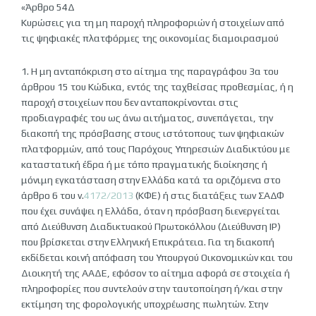
«Άρθρο 54Δ
Κυρώσεις για τη μη παροχή πληροφοριών ή στοιχείων από
τις ψηφιακές πλατφόρμες της οικονομίας διαμοιρασμού
1. Η μη ανταπόκριση στο αίτημα της παραγράφου 3α του
άρθρου 15 του Κώδικα, εντός της ταχθείσας προθεσμίας, ή η
παροχή στοιχείων που δεν ανταποκρίνονται στις
προδιαγραφές του ως άνω αιτήματος, συνεπάγεται, την
διακοπή της πρόσβασης στους ιστότοπους των ψηφιακών
πλατφορμών, από τους Παρόχους Υπηρεσιών Διαδικτύου με
καταστατική έδρα ή με τόπο πραγματικής διοίκησης ή
μόνιμη εγκατάσταση στην Ελλάδα κατά τα οριζόμενα στο
άρθρο 6 του ν.
4172/2013
(ΚΦΕ) ή στις διατάξεις των ΣΑΔΦ
που έχει συνάψει η Ελλάδα, όταν η πρόσβαση διενεργείται
από Διεύθυνση Διαδικτυακού Πρωτοκόλλου (Διεύθυνση IP)
που βρίσκεται στην Ελληνική Επικράτεια. Για τη διακοπή
εκδίδεται κοινή απόφαση του Υπουργού Οικονομικών και του
Διοικητή της ΑΑΔΕ, εφόσον το αίτημα αφορά σε στοιχεία ή
πληροφορίες που συντελούν στην ταυτοποίηση ή/και στην
εκτίμηση της φορολογικής υποχρέωσης πωλητών. Στην