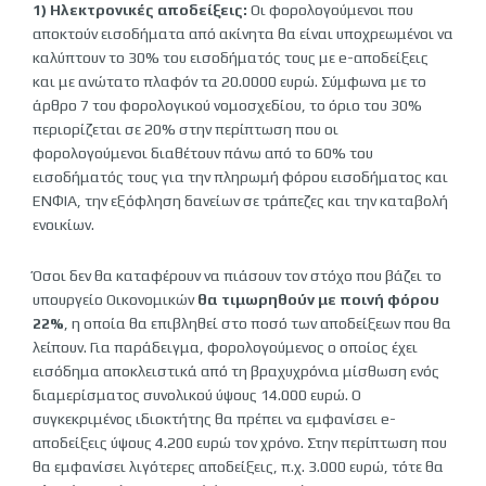
1) Ηλεκτρονικές αποδείξεις:
Οι φορολογούμενοι που
αποκτούν εισοδήματα από ακίνητα θα είναι υποχρεωμένοι να
καλύπτουν το 30% του εισοδήματός τους με e-αποδείξεις
και με ανώτατο πλαφόν τα 20.0000 ευρώ. Σύμφωνα με το
άρθρο 7 του φορολογικού νομοσχεδίου, το όριο του 30%
περιορίζεται σε 20% στην περίπτωση που οι
φορολογούμενοι διαθέτουν πάνω από το 60% του
εισοδήματός τους για την πληρωμή φόρου εισοδήματος και
ΕΝΦΙΑ, την εξόφληση δανείων σε τράπεζες και την καταβολή
ενοικίων.
Όσοι δεν θα καταφέρουν να πιάσουν τον στόχο που βάζει το
υπουργείο Οικονομικών
θα τιμωρηθούν με ποινή φόρου
22%
, η οποία θα επιβληθεί στο ποσό των αποδείξεων που θα
λείπουν. Για παράδειγμα, φορολογούμενος ο οποίος έχει
εισόδημα αποκλειστικά από τη βραχυχρόνια μίσθωση ενός
διαμερίσματος συνολικού ύψους 14.000 ευρώ. Ο
συγκεκριμένος ιδιοκτήτης θα πρέπει να εμφανίσει e-
αποδείξεις ύψους 4.200 ευρώ τον χρόνο. Στην περίπτωση που
θα εμφανίσει λιγότερες αποδείξεις, π.χ. 3.000 ευρώ, τότε θα