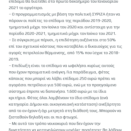
επίδομα θα διατεθεί στο πρώτο δεκαήμερο του Ιανουαρίου
2021 το αργότερο.
– Ο προγραμματισμός με βάση την πολιτική ΣΥΡΙΖΑ ήταν να
πάρουν οι πολίτες το επίδομα της περιόδου 2019-2020,
τμηματικά μέχρι τον Ιούνιο του 2020 και αντίστοιχα για την
περίοδο 2020-2021, τμηματικά μέχρι τον Ιούνιο του 2021.
– Σε σύγκριση με πέρυσι, η επιδότηση αυξάνεται στο 50%
επί του σχετικού κόστους που καταβάλει ο δικαιούχος για τις
αγορές πετρελαίου θέρμανσης, από 15% που ίσχυε το 2018-
2019.
– Επιδίωξη είναι το επίδομα να ωφελήσει κυρίως αυτούς
που έχουν πραγματικά ανάγκη. Για παράδειγμα, φέτος
κάποιος που μπορεί να λάβει επίδομα 250 ευρώ πρέπει να
αγοράσει πετρέλαιο για 500 ευρώ, ενώ με το προηγούμενο
σύστημα έπρεπε να δαπανήσει 1.600 ευρώ με τα ίδια
κριτήρια. Φέτος όλοι λαμβάνουν το ίδιο επίδομα (ανά
κατηγορία Δήμου και οικογενειακή κατάσταση) ανεξάρτητα
από το αν έχουν ή όχι μετρητά στη διάθεσή τους. Μπορούν να
ζεσταθούν δηλαδή και οι πιο φτωχοί.
– Με αυτό τον τρόπο νοικοκυριά που δεν έχουν την
δυνατότητα να καταναλώσουν μεγάλες ποσότητες θα λάβουν