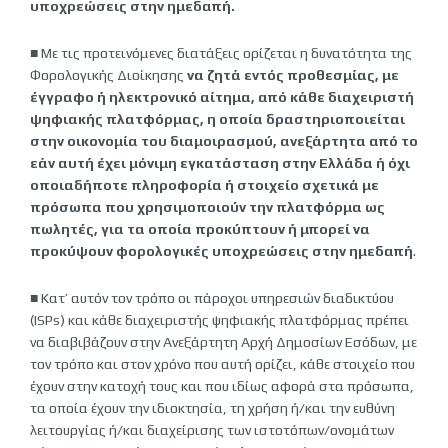
υποχρεώσεις στην ημεδαπή.
■ Με τις προτεινόμενες διατάξεις ορίζεται η δυνατότητα της
Φορολογικής Διοίκησης
να ζητά εντός προθεσμίας, με
έγγραφο ή ηλεκτρονικό αίτημα, από κάθε διαχειριστή
ψηφιακής πλατφόρμας, η οποία δραστηριοποιείται
στην οικονομία του διαμοιρασμού, ανεξάρτητα από το
εάν αυτή έχει μόνιμη εγκατάσταση στην Ελλάδα ή όχι
οποιαδήποτε πληροφορία ή στοιχείο σχετικά με
πρόσωπα που χρησιμοποιούν την πλατφόρμα ως
πωλητές, για τα οποία προκύπτουν ή μπορεί να
προκύψουν φορολογικές υποχρεώσεις στην ημεδαπή
.
■ Κατ’ αυτόν τον τρόπο οι πάροχοι υπηρεσιών διαδικτύου
(ISPs) και κάθε διαχειριστής ψηφιακής πλατφόρμας πρέπει
να διαβιβάζουν στην Ανεξάρτητη Αρχή Δημοσίων Εσόδων, με
τον τρόπο και στον χρόνο που αυτή ορίζει, κάθε στοιχείο που
έχουν στην κατοχή τους και που ιδίως αφορά στα πρόσωπα,
τα οποία έχουν την ιδιοκτησία, τη χρήση ή/και την ευθύνη
λειτουργίας ή/και διαχείρισης των ιστοτόπων/ονομάτων