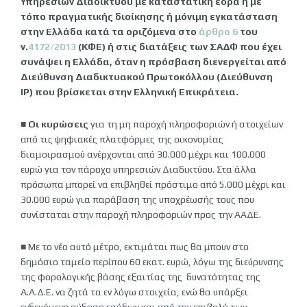
Υπηρεσιών Διαδικτύου με καταστατική έδρα ή με
τόπο πραγματικής διοίκησης ή μόνιμη εγκατάσταση
στην Ελλάδα κατά τα οριζόμενα στο
άρθρο 6
του
ν.
4172/2013
(ΚΦΕ) ή στις διατάξεις των ΣΑΔΦ που έχει
συνάψει η Ελλάδα, όταν η πρόσβαση διενεργείται από
Διεύθυνση Διαδικτυακού Πρωτοκόλλου (Διεύθυνση
IP) που βρίσκεται στην Ελληνική Επικράτεια.
■
Οι κυρώσεις
για τη μη παροχή πληροφοριών ή στοιχείων
από τις ψηφιακές πλατφόρμες της οικονομίας
διαμοιρασμού ανέρχονται από 30.000 μέχρι και 100.000
ευρώ για τον πάροχο υπηρεσιών Διαδικτύου. Στα άλλα
πρόσωπα μπορεί να επιβληθεί πρόστιμο από 5.000 μέχρι και
30.000 ευρώ για παράβαση της υποχρέωσής τους που
συνίσταται στην παροχή πληροφοριών προς την ΑΑΔΕ.
■ Με το νέο αυτό μέτρο, εκτιμάται πως θα μπουν στο
δημόσιο ταμείο περίπου 60 εκατ. ευρώ, λόγω της διεύρυνσης
της φορολογικής βάσης εξαιτίας της δυνατότητας της
Α.Α.Δ.Ε. να ζητά τα εν λόγω στοιχεία, ενώ θα υπάρξει