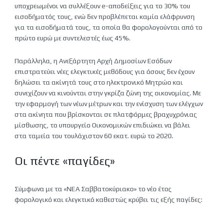
υποχρεωμένοι να συλλέξουν e-αποδείξεις για το 30% του
εισοδήματός τους, ενώ δεν προβλέπεται καμία ελάφρυνση
για τα εισοδήματά τους, τα οποία θα φορολογούνται από το
πρώτο ευρώ με συντελεστές έως 45%.
Παράλληλα, η Ανεξάρτητη Αρχή Δημοσίων Εσόδων
επιστρατεύει νέες ελεγκτικές μεθόδους για όσους δεν έχουν
δηλώσει τα ακίνητά τους στο ηλεκτρονικό Μητρώο και
συνεχίζουν να κινούνται στην γκρίζα ζώνη της οικονομίας. Με
την εφαρμογή των νέων μέτρων και την ενίσχυση των ελέγχων
στα ακίνητα που βρίσκονται σε πλατφόρμες βραχυχρόνιας
μίσθωσης, το υπουργείο Οικονομικών επιδιώκει να βάλει
στα ταμεία του τουλάχιστον 60 εκατ. ευρώ το 2020.
Οι πέντε «παγίδες»
Σύμφωνα με τα «ΝΕΑ Σαββατοκύριακο» το νέο έτος
φορολογικό και ελεγκτικό καθεστώς κρύβει τις εξής παγίδες: