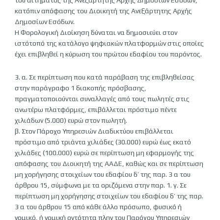
του αιτήματος της Ανεξάρτητης Αρχής Δημοσίων Εσόδων,
κατόπιν απόφασης του Διοικητή της Ανεξάρτητης Αρχής
Δημοσίων Εσόδων.
Η Φορολογική Διοίκηση δύναται να δημοσιεύει στον
ιστότοπό της κατάλογο ψηφιακών πλατφορμών στις οποίες
έχει επιβληθεί η κύρωση του πρώτου εδαφίου του παρόντος.
3. α. Σε περίπτωση που κατά παράβαση της επιβληθείσας
στην παράγραφο 1 διακοπής πρόσβασης,
πραγματοποιούνται συναλλαγές από τους πωλητές στις
ανωτέρω πλατφόρμες, επιβάλλεται πρόστιμο πέντε
χιλιάδων (5.000) ευρώ στον πωλητή.
β. Στον Πάροχο Υπηρεσιών Διαδικτύου επιβάλλεται
πρόστιμο από τριάντα χιλιάδες (30.000) ευρώ έως εκατό
χιλιάδες (100.000) ευρώ σε περίπτωση μη εφαρμογής της
απόφασης του Διοικητή της ΑΑΔΕ, καθώς και σε περίπτωση
μη χορήγησης στοιχείων του εδαφίου δ’ της παρ. 3 α του
άρθρου 15, σύμφωνα με τα οριζόμενα στην παρ. 1. γ. Σε
περίπτωση μη χορήγησης στοιχείων του εδαφίου δ’ της παρ.
3 α του άρθρου 15 από κάθε άλλο πρόσωπο, φυσικό ή
νομικό, ή νομική οντότητα πλην του Παρόχου Υπηρεσιών