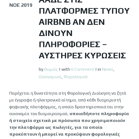
ΝΟΈ 2019
ΠΛΑΤΦΌΡΜΕΣ ΤΎΠΟΥ
AIRBNB ΑΝ ΔΕΝ
ΔΊΝΟΥΝ
ΠΛΗΡΟΦΟΡΊΕΣ –
ΑΥΣΤΗΡΈΣ ΚΥΡΏΣΕΙΣ
by
Θωμάς
|
with
0 Comment
|
in
News
,
Οικονομικά
,
Φορολογικά
Παρέχεται η δυνατότητα στη Φορολογική Διοίκηση να ζητά
με έγγραφο ή ηλεκτρονικό αίτημα, από κάθε διαχειριστή
ψηφιακής πλατφόρμας, η οποία δραστηριοποιείται στην
οικονομία του διαμοιρασμού,
οποιαδήποτε πληροφορία
ή στοιχείο σχετικά με πρόσωπα που χρησιμοποιούν
την πλατφόρμα ως πωλητές, για τα οποία
προκύπτουν ή μπορεί να προκύψουν φορολογικές