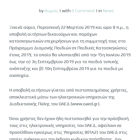
by
Θωμάς
|
with
0 Comment
|
in
News
Ξεκινά αύριο, Παρασκευή 22 Μαρτίου 2019 και ώρα 8 π.μ., η
υποβολή αιτήσεων δικαιούχων και παρόχων
κατασκηνωτικών επιχειρήσεων για τη συμμετοχή τους στο
Πρόγραμμα Διαμονής Παιδιών σε Παιδικές Κατασκηνώσεις
έτους 2019, το οποίο θα υλοποιηθεί από την 15η Ιουνίου 2019
έως την: α) 3η Σεπτεμβρίου 2019 για τα παιδιά τυπικής
ανάπτυξης και β) 10η Σεπτεμβρίου 2019 για τα παιδιά με
αναπηρία.
Η υποβολή αιτήσεων γίνεται από πιστοποιημένους χρήστες,
αποκλειστικά μέσω των ηλεκτρονικών υπηρεσιών της
Διαδικτυακής Πύλης του ΟΑΕΔ (www.oaed.gr).
Όσοι χρήστες δεν έχουν ήδη πιστοποιηθεί για την πρόσβασή
τους στις ηλεκτρονικές υπηρεσίες του ΟΑΕΔ, οφείλουν να
προσέλθουν εγκαίρως στις Υπηρεσίες (ΚΠΑ2) του ΟΑΕΔ στις
οποίες ανήκουν για την έκδοση κωδικών πρόσβασης. Δεν