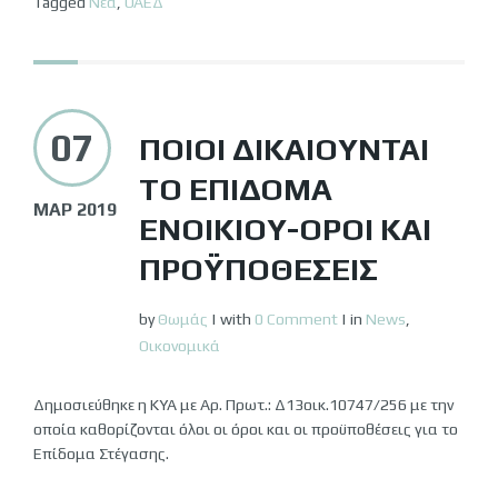
Tagged
Νέα
,
ΟΑΕΔ
07
ΠΟΙΟΙ ΔΙΚΑΙΟΎΝΤΑΙ
ΤΟ ΕΠΊΔΟΜΑ
ΜΑΡ 2019
ΕΝΟΙΚΊΟΥ-ΌΡΟΙ ΚΑΙ
ΠΡΟΫΠΟΘΈΣΕΙΣ
by
Θωμάς
|
with
0 Comment
|
in
News
,
Οικονομικά
Δημοσιεύθηκε η ΚΥΑ με Αρ. Πρωτ.: Δ13οικ.10747/256 με την
οποία καθορίζονται όλοι οι όροι και οι προϋποθέσεις για το
Επίδομα Στέγασης.