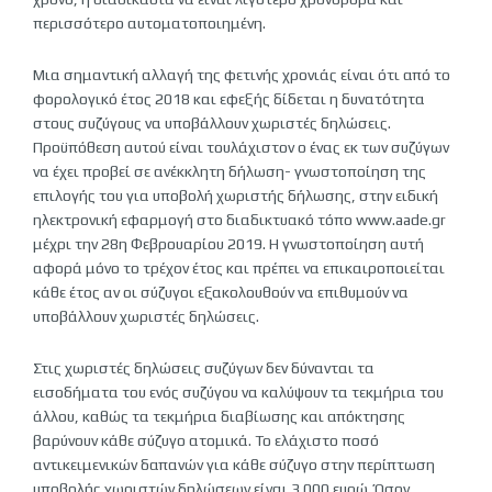
περισσότερο αυτοματοποιημένη.
Μια σημαντική αλλαγή της φετινής χρονιάς είναι ότι από το
φορολογικό έτος 2018 και εφεξής δίδεται η δυνατότητα
στους συζύγους να υποβάλλουν χωριστές δηλώσεις.
Προϋπόθεση αυτού είναι τουλάχιστον ο ένας εκ των συζύγων
να έχει προβεί σε ανέκκλητη δήλωση- γνωστοποίηση της
επιλογής του για υποβολή χωριστής δήλωσης, στην ειδική
ηλεκτρονική εφαρμογή στο διαδικτυακό τόπο www.aade.gr
μέχρι την 28η Φεβρουαρίου 2019. Η γνωστοποίηση αυτή
αφορά μόνο το τρέχον έτος και πρέπει να επικαιροποιείται
κάθε έτος αν οι σύζυγοι εξακολουθούν να επιθυμούν να
υποβάλλουν χωριστές δηλώσεις.
Στις χωριστές δηλώσεις συζύγων δεν δύνανται τα
εισοδήματα του ενός συζύγου να καλύψουν τα τεκμήρια του
άλλου, καθώς τα τεκμήρια διαβίωσης και απόκτησης
βαρύνουν κάθε σύζυγο ατομικά. Το ελάχιστο ποσό
αντικειμενικών δαπανών για κάθε σύζυγο στην περίπτωση
υποβολής χωριστών δηλώσεων είναι 3.000 ευρώ. Όσον