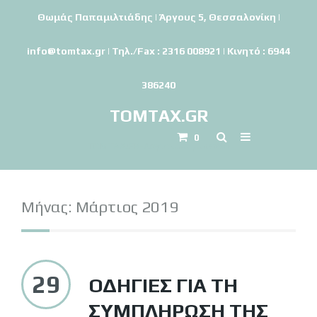
Θωμάς Παπαμιλτιάδης | Άργους 5, Θεσσαλονίκη |
info@tomtax.gr | Τηλ./Fax : 2316 008921 | Κινητό : 6944
386240
TOMTAX.GR
0
TOMTAX.GR-Λογιστικό γραφείο
Μήνας:
Μάρτιος 2019
29
ΟΔΗΓΊΕΣ ΓΙΑ ΤΗ
ΣΥΜΠΛΉΡΩΣΗ ΤΗΣ