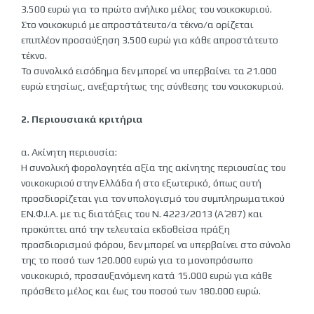
3.500 ευρώ για το πρώτο ανήλικο μέλος του νοικοκυριού.
Στο νοικοκυριό με απροστάτευτο/α τέκνο/α ορίζεται
επιπλέον προσαύξηση 3.500 ευρώ για κάθε απροστάτευτο
τέκνο.
Το συνολικό εισόδημα δεν μπορεί να υπερβαίνει τα 21.000
ευρώ ετησίως, ανεξαρτήτως της σύνθεσης του νοικοκυριού.
2. Περιουσιακά κριτήρια
α. Ακίνητη περιουσία:
Η συνολική φορολογητέα αξία της ακίνητης περιουσίας του
νοικοκυριού στην Ελλάδα ή στο εξωτερικό, όπως αυτή
προσδιορίζεται για τον υπολογισμό του συμπληρωματικού
ΕΝ.Φ.Ι.Α. με τις διατάξεις του Ν. 4223/2013 (Α΄ 287) και
προκύπτει από την τελευταία εκδοθείσα πράξη
προσδιορισμού φόρου, δεν μπορεί να υπερβαίνει στο σύνολο
της το ποσό των 120.000 ευρώ για το μονοπρόσωπο
νοικοκυριό, προσαυξανόμενη κατά 15.000 ευρώ για κάθε
πρόσθετο μέλος και έως του ποσού των 180.000 ευρώ.