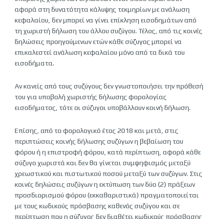
αφορά στη δυνατότητα κάλυψης τεκμηρίων με ανάλωση
κεφαλαίου, δεν μπορεί να γίνει επίκληση εισοδημάτων από
τη χωριστή δήλωση του άλλου συζύγου. Τέλος, από τις κοινές
δηλώσεις προηγούμενων ετών κάθε σύζυγος μπορεί να
επικαλεστεί ανάλωση κεφαλαίου μόνο από τα δικά του
εισοδήματα.
Αν κανείς από τους συζύγους δεν γνωστοποιήσει την πρόθεσή
του για υποβολή χωριστής δήλωσης φορολογίας
εισοδήματος, τότε οι σύζυγοι υποβάλλουν κοινή δήλωση.
Επίσης, από το φορολογικό έτος 2018 και μετά, στις
περιπτώσεις κοινής δήλωσης συζύγων η βεβαίωση του
φόρου ή η επιστροφή φόρου, κατά περίπτωση, αφορά κάθε
σύζυγο χωριστά και δεν θα γίνεται συμψηφισμός μεταξύ
χρεωστικού και πιστωτικού ποσού μεταξύ των συζύγων. Στις
κοινές δηλώσεις συζύγων η εκτύπωση των δύο (2) πράξεων
προσδιορισμού φόρου (εκκαθαριστικά) πραγματοποιείται
με τους κωδικούς πρόσβασης καθενός συζύγου και σε
περίπτωση που η σύζυγος δεν διαθέτει κωδικούς πρόσβασης