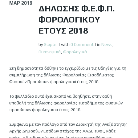
ΜΑΡ 2019
ΔΉΛΩΣΗΣ Φ.Ε.Φ.Π.
ΦΟΡΟΛΟΓΙΚΟΎ
ΈΤΟΥΣ 2018
by
Θωμάς
|
with
0 Comment
|
in
News
,
Οικονομικά
,
Φορολογικά
Στη δημοσιότητα δόθηκε το εγχειρίδιο με τις Οδηγίες για τη
συμπλήρωση της δήλωσης Φορολογίας Εισοδήματος
Φυσικών Προσώπων φορολογικού έτους 2018.
Το φυλλάδιο αυτό έχει σκοπό να βοηθήσει στην ορθή
υποβολή της δήλωσης φορολογίας εισοδήματος φυσικών
προσώπων φορολογικού έτους 2018.
Σύμφωνα με τον πρόλογο από τον Διοικητή της Ανεξάρτητης
Αρχής Δημοσίων Εσόδων στόχος της ΑΑΔΕ είναι, κάθε
χρόνο, η διαδικασία να είναι λιγότερο χρονοβόρα και