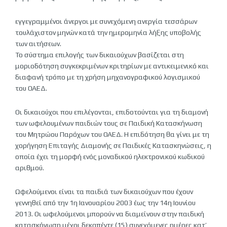
εγγεγραμμένοι άνεργοι με συνεχόμενη ανεργία τεσσάρων
τουλάχιστον μηνών κατά την ημερομηνία λήξης υποβολής
των αιτήσεων.
Το σύστημα επιλογής των δικαιούχων βασίζεται στη
μοριοδότηση συγκεκριμένων κριτηρίων με αντικειμενικό και
διαφανή τρόπο με τη χρήση μηχανογραφικού λογισμικού
του ΟΑΕΔ.
Οι δικαιούχοι που επιλέγονται, επιδοτούνται για τη διαμονή
των ωφελουμένων παιδιών τους σε Παιδική Κατασκήνωση
του Μητρώου Παρόχων του ΟΑΕΔ. Η επιδότηση θα γίνει με τη
χορήγηση Επιταγής Διαμονής σε Παιδικές Κατασκηνώσεις, η
οποία έχει τη μορφή ενός μοναδικού ηλεκτρονικού κωδικού
αριθμού.
Ωφελούμενοι είναι τα παιδιά των δικαιούχων που έχουν
γεννηθεί από την 1η Ιανουαρίου 2003 έως την 14η Ιουνίου
2013. Οι ωφελούμενοι μπορούν να διαμείνουν στην παιδική
κατασκήνωση μέχρι δεκαπέντε (15) συνεχόμενες ημέρες κατ’