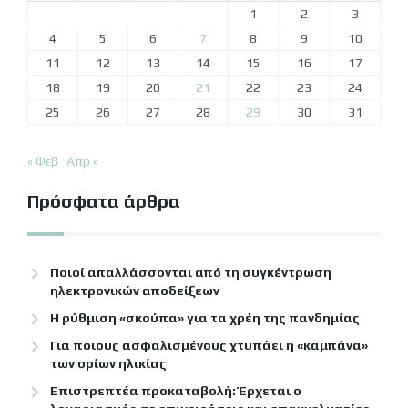
1
2
3
4
5
6
7
8
9
10
11
12
13
14
15
16
17
18
19
20
21
22
23
24
25
26
27
28
29
30
31
« Φεβ
Απρ »
Πρόσφατα άρθρα
Ποιοί απαλλάσσονται από τη συγκέντρωση
ηλεκτρονικών αποδείξεων
Η ρύθμιση «σκούπα» για τα χρέη της πανδημίας
Για ποιους ασφαλισμένους χτυπάει η «καμπάνα»
των ορίων ηλικίας
Επιστρεπτέα προκαταβολή: Έρχεται ο