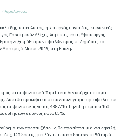
ά
,
Φορολογικά
υκλείδης Τσακαλώτος, η Υπουργός Εργασίας, Κοινωνικής
υργός Εσωτερικών Αλέξης Χαρίτσης και η Υφυπουργός
ρύθμιση ληξιπρόθεσμων οφειλών προς το Δημόσιο, τα
 Δευτέρα, 5 Μαΐου 2019, στη Βουλή.
 προς τα ασφαλιστικά Ταμεία και δεν υπήρχε σε καμία
λής. Αυτό θα προκύψει από επανυπολογισμό της οφειλής του
έος ασφαλιστικός νόμος 4387/16, δηλαδή περίπου 160
προσαυξήσεων σε όλους κατά 85%.
 κούρεμα των προσαυξήσεων, θα προκύπτει μια νέα οφειλή,
ε έως 120 δόσεις, με ελάχιστο ποσό δόσεων τα 50 ευρώ.