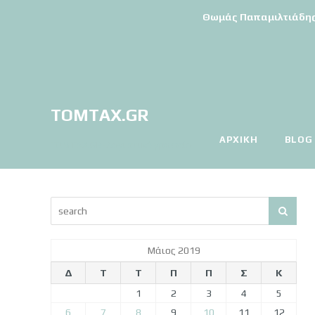
Θωμάς Παπαμιλτιάδης | 
TOMTAX.GR
ΑΡΧΙΚΉ
BLOG
TOMTAX.GR-Λογιστικό γραφείο
Μάιος 2019
Δ
Τ
Τ
Π
Π
Σ
Κ
1
2
3
4
5
6
7
8
9
10
11
12