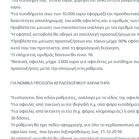
*Για εισόδημα έως 10.000 ευρώ, χορηγείται δυνατότητα ρύθμισης
ευρώ.
*Για εισοδήματα άνω των 10.000 ευρώ εφαρμόζεται προοδευτικός
δυνατότητα αποπληρωμής του κάθε οφειλέτη και ο αριθμός των δ
Προβλέπεται μείωση των συντελεστών ανάλογα με τον αριθμό τω
*Η εφάπαξ καταβολή θα οδηγεί σε απαλλαγή προσαυξήσεων σε 
*Προβλέπεται μείωση προσαυξήσεων και τόκων μέχρι 90% εφόσο
αυτό που του προτείνεται από τη φορολογική διοίκηση.
*Ο ελάχιστος αριθμός δόσεων θα είναι 18.
*Βασικές οφειλές μέχρι 3.000 ευρώ για οφειλέτες με εισόδημα έω
προσαυξήσεις μετά την υπαγωγή στη ρύθμιση.
ΓΙΑ ΝΟΜΙΚΑ ΠΡΟΣΩΠΑ ΚΕΡΔΟΣΚΟΠΙΚΟΥ ΧΑΡΑΚΤΗΡΑ
*Εισάγονται δύο ειδών ρυθμίσεις, ανάλογα με το είδος της οφειλ
*Για οφειλές από τακτική αιτία (δηλαδή π.χ. από φόρο εισοδήματ
*Για οφειλές από έκτακτη αιτία (π.χ. φόρος κληρονομιάς) ή απ
30 δόσεις.
*Η ρύθμιση θα έχει πεδίο εφαρμογής για όλα τα κερδοσκοπικά 
οφειλών τους, που έγιναν ληξιπρόθεσμες έως 31.12.2018.
*Η εφάπαξ καταβολή θα οδηγεί σε απαλλαγή προσαυξήσεων σε 