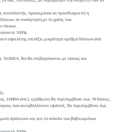
 σε έως 120 δόσεις, με περιορισμό την ελαχίστη των 30
 συντελεστής, προκειμένου να προσδιοριστεί η
όσεων, σε συνάρτηση με το χρέος του.
ν τέκνων.
ποσοστό 100%.
ν ο οφειλέτης επιλέξει μικρότερο αριθμό δόσεων από
ς 10.000 €, δεν θα επιβαρύνονται με τόκους και
ής.
ος, ΕΝΦΙΑ κλπ.), η ρύθμιση θα περιλαμβάνει έως 18 δόσεις.
ό φόρους που καταβάλλονται εφάπαξ, θα περιλαμβάνει έως
νομικά πρόσωπα και για το σύνολο των βεβαιωμένων
ποσοστό 100%.