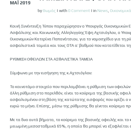
ΜΆΙ 2019
by
Θωμάς
|
with
0 Comment
|
in
News
,
Οικονομικ
Κοινή Συνέντευξη Τύπου παραχώρησαν ο Υπουργός Οικονομικών Ε
Ασφάλισης και Κοινωνικής Αλληλεγγύης Έφη Αχτσιόγλου, ο Υπο
Οικονομικών Κατερίνα Παπανάτσιου, για το νομοσχέδιο για τη 
ασφαλιστικά ταμεία και τους ΟΤΑ α’ βαθμού που κατατίθεται την
ΡΥΘΜΙΣΗ ΟΦΕΙΛΩΝ ΣΤΑ ΑΣΦΑΛΙΣΤΙΚΑ ΤΑΜΕΙΑ
Σύμφωνα με την εισήγηση της κ.Αχτσιόγλου:
Το καινοτόμο στοιχείο που περιλαμβάνει η ρύθμιση των οφειλών
άλλη ρύθμιση στο παρελθόν, είναι το κούρεμα της βασικής οφει
ασφαλισμένου στη βάση της κατώτατης εισφοράς που ορίζει ο ν
ευρώ το μήνα. Επίσης, μέσω της ρύθμισης θα γίνεται κούρεμα 
Με τα δυο αυτά βήματα, το κούρεμα της βασικής οφειλής και το
μειωμένη μεσοσταθμικά 65%, η οποία θα μπορεί να εξοφλείται σ