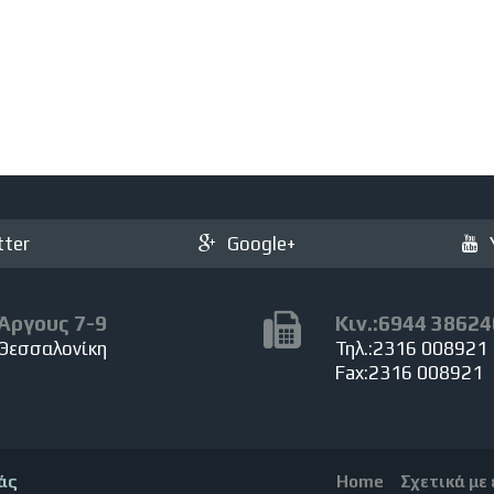
tter
Google+
Άργους 7-9
Κιν.:6944 38624
Θεσσαλονίκη
Τηλ.:2316 008921
Fax:2316 008921
άς
Home
Σχετικά με