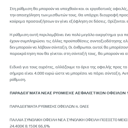
Στη ρύθμιση θα μπορούν να υπαχθούν και οι εργοδοτικές οφειλές
την απασχόληση των μισθωτών τους. Θα υπάρχει διαγραφή προσ
κούρεμα προσαυξήσεων αν γίνει εξόφληση σε δόσεις. Ορίζονται 
Η ρύθμιση αυτή περιλαμβάνει ένα πολύ μεγάλο ευεργέτημα για π
έχουν συμπληρώσει τις άλλες προϋποθέσεις συνταξιοδότησης α
δεν μπορούν να λάβουν σύνταξη. Οι άνθρωποι αυτοί θα μπορέσου
παρακράτηση που θα γίνεται στη σύνταξή τους, θα μπορούν να 
Ειδικά για τους αγρότες, αλλάζουμε το όριο της οφειλής προς το 
σήμερα είναι 4.000 ευρώ ώστε να μπορέσει να πάρει σύνταξη. Αυτ
ρύθμιση.
ΠΑΡΑΔΕΙΓΜΑΤΑ ΝΕΑΣ ΡΥΘΜΙΣΗΣ ΑΣΦΑΛΙΣΤΙΚΩΝ ΟΦΕΙΛΩΝ 
ΠΑΡΑΔΕΙΓΜΑΤΑ ΡΥΘΜΙΣΗΣ ΟΦΕΙΛΩΝ π. ΟΑΕΕ
ΠΑΛΑΙΑ ΣΥΝΟΛΙΚΗ ΟΦΕΙΛΗ ΝΕΑ ΣΥΝΟΛΙΚΗ ΟΦΕΙΛΗ ΠΟΣΟΣΤΟ ΜΕΙ
24.400€ 8.150€ 66,6%