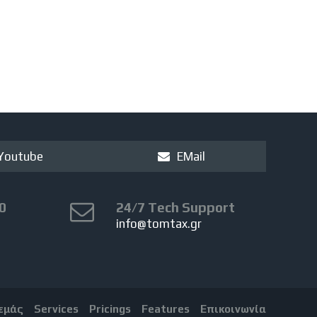
Youtube
EMail
0
24/7 Tech Support
info@tomtax.gr
 εμάς
Services
Pricings
Features
Επικοινωνία