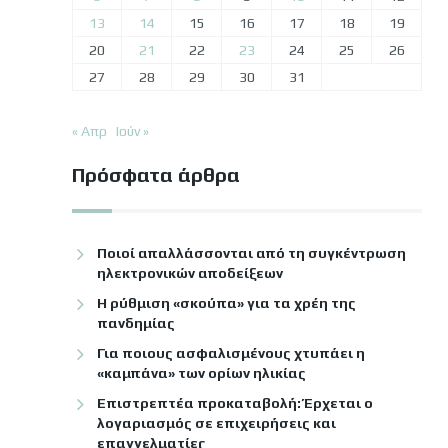
13
14
15
16
17
18
19
20
21
22
23
24
25
26
27
28
29
30
31
« Απρ
Ιούν »
Πρόσφατα άρθρα
Ποιοί απαλλάσσονται από τη συγκέντρωση
ηλεκτρονικών αποδείξεων
Η ρύθμιση «σκούπα» για τα χρέη της
πανδημίας
Για ποιους ασφαλισμένους χτυπάει η
«καμπάνα» των ορίων ηλικίας
Επιστρεπτέα προκαταβολή: Έρχεται ο
λογαριασμός σε επιχειρήσεις και
επαγγελματίες