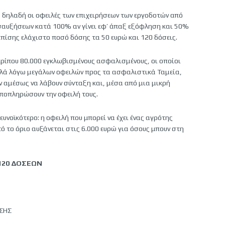
, δηλαδή οι οφειλές των επιχειρήσεων των εργοδοτών από
αυξήσεων κατά 100% αν γίνει εφ’ άπαξ εξόφληση και 50%
επίσης ελάχιστο ποσό δόσης τα 50 ευρώ και 120 δόσεις.
ερίπου 80.000 εγκλωβισμένους ασφαλισμένους, οι οποίοι
λλά λόγω μεγάλων οφειλών προς τα ασφαλιστικά Ταμεία,
ν αμέσως να λάβουν σύνταξη και, μέσα από μια μικρή
αποπληρώσουν την οφειλή τους.
ευνοϊκότερο: η οφειλή που μπορεί να έχει ένας αγρότης
ό το όριο αυξάνεται στις 6.000 ευρώ για όσους μπουν στη
120 ΔΟΣΕΩΝ
ΩΣΗΣ