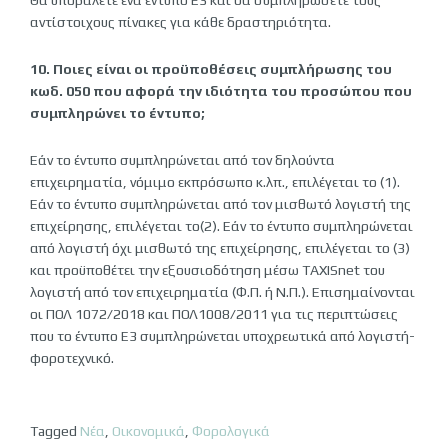
Θα υποβάλετε ένα έντυπο Ε3 και θα συμπληρώσετε τους
αντίστοιχους πίνακες για κάθε δραστηριότητα.
10. Ποιες είναι οι προϋποθέσεις συμπλήρωσης του
κωδ. 050 που αφορά την ιδιότητα του προσώπου που
συμπληρώνει το έντυπο;
Εάν το έντυπο συμπληρώνεται από τον δηλούντα
επιχειρηματία, νόμιμο εκπρόσωπο κ.λπ., επιλέγεται το (1).
Εάν το έντυπο συμπληρώνεται από τον μισθωτό λογιστή της
επιχείρησης, επιλέγεται το(2). Εάν το έντυπο συμπληρώνεται
από λογιστή όχι μισθωτό της επιχείρησης, επιλέγεται το (3)
και προϋποθέτει την εξουσιοδότηση μέσω TAXISnet του
λογιστή από τον επιχειρηματία (Φ.Π. ή Ν.Π.). Επισημαίνονται
οι ΠΟΛ 1072/2018 και ΠΟΛ1008/2011 για τις περιπτώσεις
που το έντυπο Ε3 συμπληρώνεται υποχρεωτικά από λογιστή-
φοροτεχνικό.
Tagged
Νέα
,
Οικονομικά
,
Φορολογικά