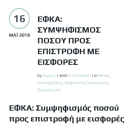
16
ΕΦΚΑ:
ΣΥΜΨΗΦΙΣΜΌΣ
ΜΆΙ 2018
ΠΟΣΟΎ ΠΡΟΣ
ΕΠΙΣΤΡΟΦΉ ΜΕ
ΕΙΣΦΟΡΈΣ
by
Θωμάς
|
with
0 Comment
|
in
News
,
Απασχόληση
,
Ασφάλιση
,
Οικονομικά
,
Φορολογικά
ΕΦΚΑ: Συμψηφισμός ποσού
προς επιστροφή με εισφορές