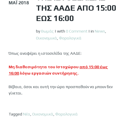
ΜΆΙ 2018
ΤΗΣ ΑΑΔΕ ΑΠΌ 15:00
ΈΩΣ 16:00
by
Θωμάς
|
with
0 Comment
|
in
News
,
Οικονομικά
,
Φορολογικά
Όπως αναφέρει η ιστοσελίδα της ΑΑΔΕ:
Μη διαθεσιμότητα του Ιστοχώρου
από 15:00 έως
16:00
λόγω εργασιών συντήρησης.
Βέβαια, όσοι και αυτή την ώρα προσπαθούν να μπουν δεν
γίνεται.
Tagged
Νέα
,
Οικονομικά
,
Φορολογικά