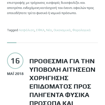
επιστροφής με τρέχουσες εισφορές διασφαλίζει και
αποτρέπει ενδεχόμενη κατάσχεσή του έναντι οφειλών προς
οποιοδήποτε τρίτο φυσικό ή νομικό πρόσωπο.
Tagged
Ασφάλιση
,
ΕΦΚΑ
,
Νέα
,
Οικονομικά
,
Φορολογικά
16
ΠΡΟΘΕΣΜΊΑ ΓΙΑ ΤΗΝ
ΥΠΟΒΟΛΉ ΑΙΤΉΣΕΩΝ
ΜΆΙ 2018
ΧΟΡΉΓΗΣΗΣ
ΕΠΙΔΌΜΑΤΟΣ ΠΡΟΣ
ΠΛΗΓΈΝΤΑ ΦΥΣΙΚΆ
ΠΡΌΣΩΠΑ ΚΑΙ