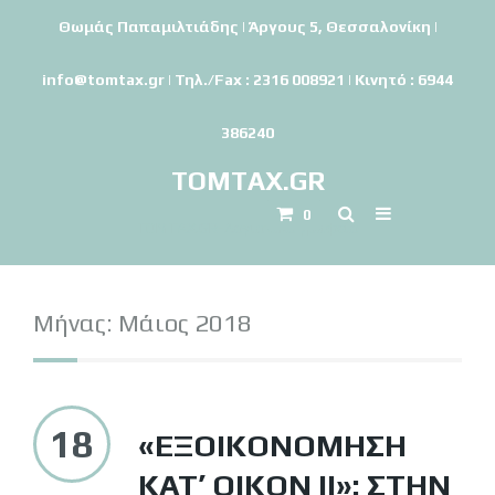
Θωμάς Παπαμιλτιάδης | Άργους 5, Θεσσαλονίκη |
info@tomtax.gr | Τηλ./Fax : 2316 008921 | Κινητό : 6944
386240
TOMTAX.GR
0
TOMTAX.GR-Λογιστικό γραφείο
Μήνας:
Μάιος 2018
18
«ΕΞΟΙΚΟΝΌΜΗΣΗ
ΚΑΤ’ ΟΊΚΟΝ ΙΙ»: ΣΤΗΝ