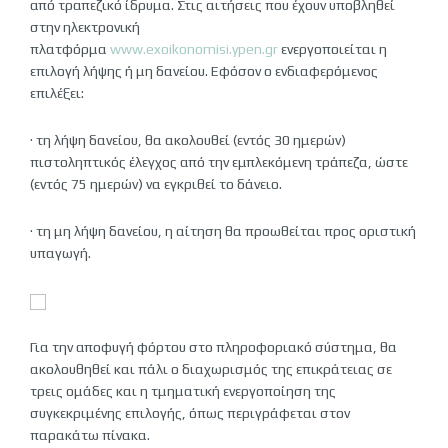
από τραπεζικό ίδρυμα. Στις αιτήσεις που έχουν υποβληθεί
στην ηλεκτρονική
πλατφόρμα
www.exoikonomisi.ypen.gr
ενεργοποιείται η
επιλογή λήψης ή μη δανείου. Εφόσον ο ενδιαφερόμενος
επιλέξει:
· τη λήψη δανείου, θα ακολουθεί (εντός 30 ημερών)
πιστοληπτικός έλεγχος από την εμπλεκόμενη τράπεζα, ώστε
(εντός 75 ημερών) να εγκριθεί το δάνειο.
· τη μη λήψη δανείου, η αίτηση θα προωθείται προς οριστική
υπαγωγή.
Για την αποφυγή φόρτου στο πληροφοριακό σύστημα, θα
ακολουθηθεί και πάλι ο διαχωρισμός της επικράτειας σε
τρεις ομάδες και η τμηματική ενεργοποίηση της
συγκεκριμένης επιλογής, όπως περιγράφεται στον
παρακάτω πίνακα.