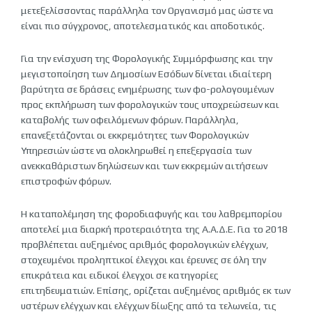
μετεξελίσσοντας παράλληλα τον Οργανισμό μας ώστε να
είναι πιο σύγχρονος, αποτελεσματικός και αποδοτικός.
Για την ενίσχυση της Φορολογικής Συμμόρφωσης και την
μεγιστοποίηση των Δημοσίων Εσόδων δίνεται ιδιαίτερη
βαρύτητα σε δράσεις ενημέρωσης των φο-ρολογουμένων
προς εκπλήρωση των φορολογικών τους υποχρεώσεων και
καταβολής των οφειλόμενων φόρων. Παράλληλα,
επανεξετάζονται οι εκκρεμότητες των Φορολογικών
Υπηρεσιών ώστε να ολοκληρωθεί η επεξεργασία των
ανεκκαθάριστων δηλώσεων και των εκκρεμών αιτήσεων
επιστροφών φόρων.
Η καταπολέμηση της φοροδιαφυγής και του λαθρεμπορίου
αποτελεί μια διαρκή προτεραιότητα της Α.Α.Δ.Ε. Για το 2018
προβλέπεται αυξημένος αριθμός φορολογικών ελέγχων,
στοχευμένοι προληπτικοί έλεγχοι και έρευνες σε όλη την
επικράτεια και ειδικοί έλεγχοι σε κατηγορίες
επιτηδευματιών. Επίσης, ορίζεται αυξημένος αριθμός εκ των
υστέρων ελέγχων και ελέγχων δίωξης από τα τελωνεία, τις