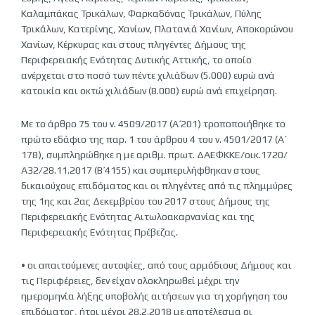
Καλαμπάκας Τρικάλων, Φαρκαδόνας Τρικάλων, Πύλης
Τρικάλων, Κατερίνης, Χανίων, Πλατανιά Χανίων, Αποκορώνου
Χανίων, Κέρκυρας και στους πληγέντες Δήμους της
Περιφερειακής Ενότητας Δυτικής Αττικής, το οποίο
ανέρχεται στο ποσό των πέντε χιλιάδων (5.000) ευρώ ανά
κατοικία και οκτώ χιλιάδων (8.000) ευρώ ανά επιχείρηση.
Με το άρθρο 75 του ν. 4509/2017 (Α΄ 201) τροποποιήθηκε το
πρώτο εδάφιο της παρ. 1 του άρθρου 4 του ν. 4501/2017 (Α΄
178), συμπληρώθηκε η με αριθμ. πρωτ. ΔΑΕΦΚΚΕ/οικ.1720/
Α32/28.11.2017 (Β΄ 4155) και συμπεριλήφθηκαν στους
δικαιούχους επιδόματος και οι πληγέντες από τις πλημμύρες
της 1ης και 2ας Δεκεμβρίου του 2017 στους Δήμους της
Περιφερειακής Ενότητας Αιτωλοακαρνανίας και της
Περιφερειακής Ενότητας Πρέβεζας.
• οι απαιτούμενες αυτοψίες, από τους αρμόδιους Δήμους και
τις Περιφέρειες, δεν είχαν ολοκληρωθεί μέχρι την
ημερομηνία λήξης υποβολής αιτήσεων για τη χορήγηση του
επιδόματος, ήτοι μέχρι 28.2.2018 με αποτέλεσμα οι