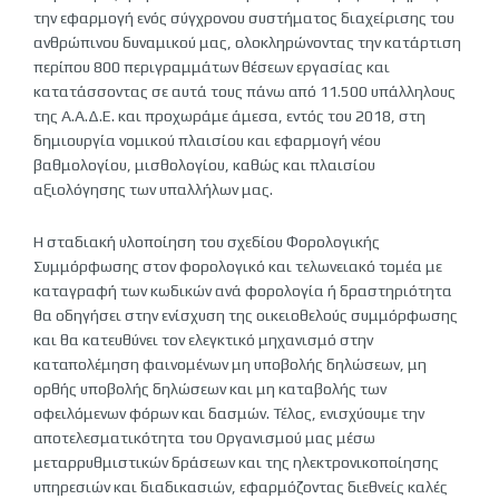
την εφαρμογή ενός σύγχρονου συστήματος διαχείρισης του
ανθρώπινου δυναμικού μας, ολοκληρώνοντας την κατάρτιση
περίπου 800 περιγραμμάτων θέσεων εργασίας και
κατατάσσοντας σε αυτά τους πάνω από 11.500 υπάλληλους
της Α.Α.Δ.Ε. και προχωράμε άμεσα, εντός του 2018, στη
δημιουργία νομικού πλαισίου και εφαρμογή νέου
βαθμολογίου, μισθολογίου, καθώς και πλαισίου
αξιολόγησης των υπαλλήλων μας.
Η σταδιακή υλοποίηση του σχεδίου Φορολογικής
Συμμόρφωσης στον φορολογικό και τελωνειακό τομέα με
καταγραφή των κωδικών ανά φορολογία ή δραστηριότητα
θα οδηγήσει στην ενίσχυση της οικειοθελούς συμμόρφωσης
και θα κατευθύνει τον ελεγκτικό μηχανισμό στην
καταπολέμηση φαινομένων μη υποβολής δηλώσεων, μη
ορθής υποβολής δηλώσεων και μη καταβολής των
οφειλόμενων φόρων και δασμών. Τέλος, ενισχύουμε την
αποτελεσματικότητα του Οργανισμού μας μέσω
μεταρρυθμιστικών δράσεων και της ηλεκτρονικοποίησης
υπηρεσιών και διαδικασιών, εφαρμόζοντας διεθνείς καλές