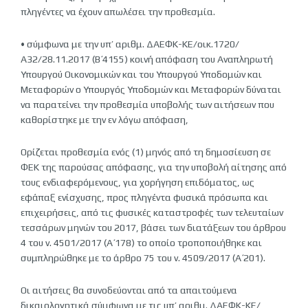
πληγέντες να έχουν απωλέσει την προθεσμία.
• σύμφωνα με την υπ’ αριθμ. ΔΑΕΦΚ-ΚΕ/οικ.1720/
Α32/28.11.2017 (Β΄ 4155) κοινή απόφαση του Αναπληρωτή
Υπουργού Οικονομικών και του Υπουργού Υποδομών και
Μεταφορών ο Υπουργός Υποδομών και Μεταφορών δύναται
να παρατείνει την προθεσμία υποβολής των αιτήσεων που
καθορίστηκε με την εν λόγω απόφαση,
Ορίζεται προθεσμία ενός (1) μηνός από τη δημοσίευση σε
ΦΕΚ της παρούσας απόφασης, για την υποβολή αίτησης από
τους ενδιαφερόμενους, για χορήγηση επιδόματος, ως
εφάπαξ ενίσχυσης, προς πληγέντα φυσικά πρόσωπα και
επιχειρήσεις, από τις φυσικές καταστροφές των τελευταίων
τεσσάρων μηνών του 2017, βάσει των διατάξεων του άρθρου
4 του ν. 4501/2017 (Α΄ 178) το οποίο τροποποιήθηκε και
συμπληρώθηκε με το άρθρο 75 του ν. 4509/2017 (Α΄ 201).
Οι αιτήσεις θα συνοδεύονται από τα απαιτούμενα
δικαιολογητικά σύμφωνα με τις υπ’ αριθμ. ΔΑΕΦΚ-ΚΕ/