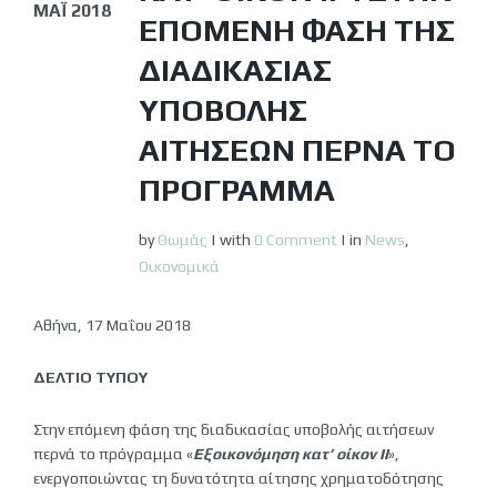
ΜΆΙ 2018
ΕΠΌΜΕΝΗ ΦΆΣΗ ΤΗΣ
ΔΙΑΔΙΚΑΣΊΑΣ
ΥΠΟΒΟΛΉΣ
ΑΙΤΉΣΕΩΝ ΠΕΡΝΆ ΤΟ
ΠΡΌΓΡΑΜΜΑ
by
Θωμάς
|
with
0 Comment
|
in
News
,
Οικονομικά
Αθήνα, 17 Μαΐου 2018
ΔΕΛΤΙΟ ΤΥΠΟΥ
Στην επόμενη φάση της διαδικασίας υποβολής αιτήσεων
περνά το πρόγραμμα «
Εξοικονόμηση κατ’ οίκον ΙΙ
»,
ενεργοποιώντας τη δυνατότητα αίτησης χρηματοδότησης