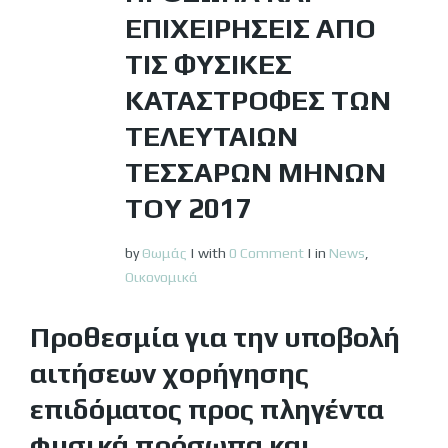
ΕΠΙΧΕΙΡΉΣΕΙΣ ΑΠΌ
ΤΙΣ ΦΥΣΙΚΈΣ
ΚΑΤΑΣΤΡΟΦΈΣ ΤΩΝ
ΤΕΛΕΥΤΑΊΩΝ
ΤΕΣΣΆΡΩΝ ΜΗΝΏΝ
ΤΟΥ 2017
by
Θωμάς
|
with
0 Comment
|
in
News
,
Οικονομικά
Προθεσμία για την υποβολή
αιτήσεων χορήγησης
επιδόματος προς πληγέντα
φυσικά πρόσωπα και