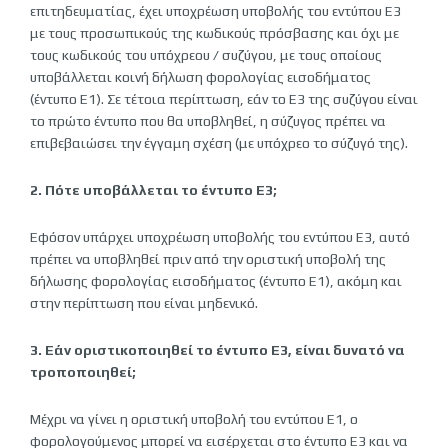
επιτηδευματίας, έχει υποχρέωση υποβολής του εντύπου Ε3
με τους προσωπικούς της κωδικούς πρόσβασης και όχι με
τους κωδικούς του υπόχρεου / συζύγου, με τους οποίους
υποβάλλεται κοινή δήλωση φορολογίας εισοδήματος
(έντυπο Ε1). Σε τέτοια περίπτωση, εάν το Ε3 της συζύγου είναι
το πρώτο έντυπο που θα υποβληθεί, η σύζυγος πρέπει να
επιβεβαιώσει την έγγαμη σχέση (με υπόχρεο το σύζυγό της).
2. Πότε υποβάλλεται το έντυπο Ε3;
Εφόσον υπάρχει υποχρέωση υποβολής του εντύπου Ε3, αυτό
πρέπει να υποβληθεί πριν από την οριστική υποβολή της
δήλωσης φορολογίας εισοδήματος (έντυπο Ε1), ακόμη και
στην περίπτωση που είναι μηδενικό.
3. Εάν οριστικοποιηθεί το έντυπο Ε3, είναι δυνατό να
τροποποιηθεί;
Μέχρι να γίνει η οριστική υποβολή του εντύπου Ε1, ο
φορολογούμενος μπορεί να εισέρχεται στο έντυπο Ε3 και να