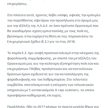
επιχειρήσεις.
Στο πλαίσιο αυτό, έχοντας λάβει υπόψη, αφενός την εμπειρία
του παρελθόντος αφετέρου την προσήλωση στο όραμά μας
για την εξέλιξη της Α.Α.Δ.Ε. σε έναν πρότυπο Οργανισμό που
θα οικοδομήσει σχέση εμπιστοσύνης με τους πολίτες,
βρίσκομαι στην ευχάριστη θέση να σας παρουσιάσω το
Επιχειρησιακό Σχέδιο (Ε.Σ.) για το έτος 2018.
Το παρόν Ε.Σ. έχει σαφή προσανατολισμό στην ενίσχυση της
φορολογικής συμμόρφωσης, με σκοπό την μετεξέλιξη του
Οργανισμού μας για την καλύτερη εξυπηρέτηση πολιτών και
επιχειρήσεων. Πλήθος προληπτικών και κατασταλτικών
δράσεων έχουν σχεδιαστεί για την καταπολέμηση της
φοροδιαφυγής και του λαθρεμπορίου. Στο τελευταίο
συμβάλλει αποτελεσματικά η ενίσχυση των τελωνειακών
υπηρεσιών με 5 αυτοκινούμενα X-rays scanners, τα οποία
προσφέρουν καθημερινές επιτυχίες.
Παράλληλα, ήδη το 2017 κάναμε το πρώτο μεγάλο βήμα για