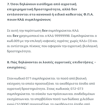
7. Όσοι δηλώνουν εισόδημα από αγροτική
επιχειρηματική δραστηριότητα, αλλά δεν
εντάσσονται στο κανονικό ή ειδικό καθεστώς Φ.Π.Α.
ποιον ΚΑΔ συμπληρώνουν;
Σε αυτή την περίπτωση
δεν
συμπληρώνεται ΚΑΔ
και
δεν
χρησιμοποιείται ο ΚΑΔ 99999998. Συμπληρώνεται ο
κωδ.009 με την επιλογή «αφανείς αγρότες χωρίς ΚΑΔ» (3) και
οι αντίστοιχοι πίνακες που αφορούν την αγροτική-βιολογική
δραστηριότητα.
8. Πώς δηλώνονται οι λοιπές αγροτικές επιδοτήσεις –
ενισχύσεις;
Στον κωδικό 071 συμπληρώνεται το ποσό από βασική
ενίσχυση το οποίο προσαυξάνει τα ακαθάριστα έσοδα από
αγροτική δραστηριότητα. Στους κωδικούς 072-073
συμπληρώνεται το σύνολο των πράσινων και συνδεδεμένων
ενισχύσεων και το υπερβάλλον ποσό των δώδεκα χιλιάδων
ευρώ (12.000€) προσαυξάνει τα ακαθάριστα έσοδα από