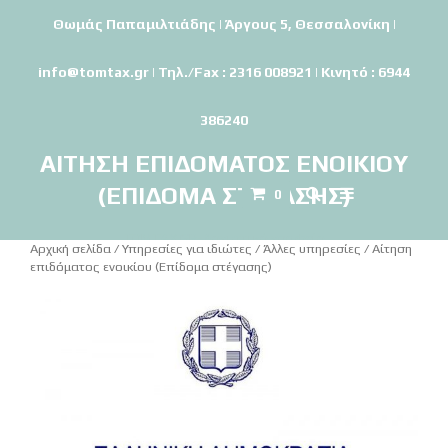
Θωμάς Παπαμιλτιάδης | Άργους 5, Θεσσαλονίκη |
info@tomtax.gr | Τηλ./Fax : 2316 008921 | Κινητό : 6944
386240
ΑΊΤΗΣΗ ΕΠΙΔΌΜΑΤΟΣ ΕΝΟΙΚΊΟΥ
(ΕΠΊΔΟΜΑ ΣΤΈΓΑΣΗΣ)
0
TOMTAX.GR-Λογιστικό γραφείο
Αρχική σελίδα
/
Υπηρεσίες για ιδιώτες
/
Άλλες υπηρεσίες
/ Αίτηση
επιδόματος ενοικίου (Επίδομα στέγασης)