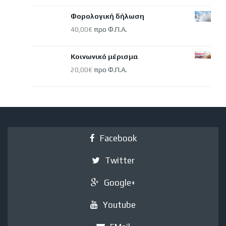
Φορολογική δήλωση
προ Φ.Π.Α.
40,00
€
Κοινωνικό μέρισμα
προ Φ.Π.Α.
20,00
€
Facebook
Twitter
Google+
Youtube