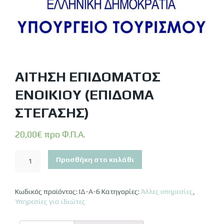
ΑΊΤΗΣΗ ΕΠΙΔΌΜΑΤΟΣ
ΕΝΟΙΚΊΟΥ (ΕΠΊΔΟΜΑ
ΣΤΈΓΑΣΗΣ)
20,00
€
προ Φ.Π.Α.
Αίτηση
Προσθήκη στο καλάθι
επιδόματος
ενοικίου
Κωδικός προϊόντος:
ΙΔ-Α-6
Κατηγορίες:
Άλλες υπηρεσίες
,
(Επίδομα
Υπηρεσίες για ιδιώτες
στέγασης)