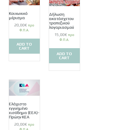
Κοινωνικό
Δήλωση
μέρισμα
ακατάσχετου
τραπεζικού
20,00
€
προ
λογαριασμού
Φ.Π.Α.
15,00
€
προ
Φ.Π.Α.
ADD TO
CART
ADD TO
CART
Ελάχιστο
εγγυημένο
εισόδημα (ΕΕΑ)-
Πρώην ΚΕΑ
20,00
€
προ
Φ.Π.Α.