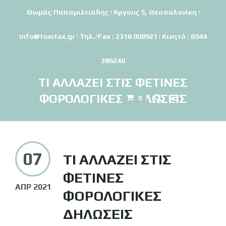
Θωμάς Παπαμιλτιάδης | Άργους 5, Θεσσαλονίκη |
info@tomtax.gr | Τηλ./Fax : 2316 008921 | Κινητό : 6944
386240
ΤΙ ΑΛΛΆΖΕΙ ΣΤΙΣ ΦΕΤΙΝΈΣ
ΦΟΡΟΛΟΓΙΚΈΣ ΔΗΛΏΣΕΙΣ
0
TOMTAX.GR-Λογιστικό γραφείο
07
ΤΙ ΑΛΛΆΖΕΙ ΣΤΙΣ
ΦΕΤΙΝΈΣ
ΑΠΡ 2021
ΦΟΡΟΛΟΓΙΚΈΣ
ΔΗΛΏΣΕΙΣ