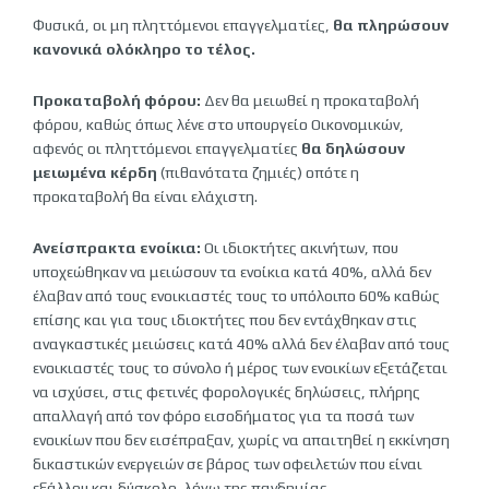
Φυσικά, οι μη πληττόμενοι επαγγελματίες,
θα πληρώσουν
κανονικά ολόκληρο το τέλος.
Προκαταβολή φόρου:
Δεν θα μειωθεί η προκαταβολή
φόρου, καθώς όπως λένε στο υπουργείο Οικονομικών,
αφενός οι πληττόμενοι επαγγελματίες
θα δηλώσουν
μειωμένα κέρδη
(πιθανότατα ζημιές) οπότε η
προκαταβολή θα είναι ελάχιστη.
Ανείσπρακτα ενοίκια:
Οι ιδιοκτήτες ακινήτων, που
υποχεώθηκαν να μειώσουν τα ενοίκια κατά 40%, αλλά δεν
έλαβαν από τους ενοικιαστές τους το υπόλοιπο 60% καθώς
επίσης και για τους ιδιοκτήτες που δεν εντάχθηκαν στις
αναγκαστικές μειώσεις κατά 40% αλλά δεν έλαβαν από τους
ενοικιαστές τους το σύνολο ή μέρος των ενοικίων εξετάζεται
να ισχύσει, στις φετινές φορολογικές δηλώσεις, πλήρης
απαλλαγή από τον φόρο εισοδήματος για τα ποσά των
ενοικίων που δεν εισέπραξαν, χωρίς να απαιτηθεί η εκκίνηση
δικαστικών ενεργειών σε βάρος των οφειλετών που είναι
εξάλλου και δύσκολο, λόγω της πανδημίας.