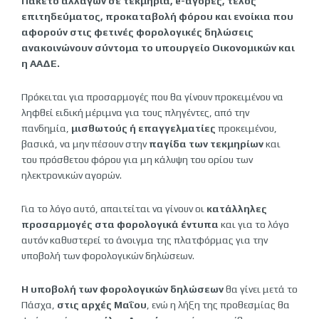
Πακέτο αλλαγών σε τεκμήρια, e-αγορές, τέλος
επιτηδεύματος, προκαταβολή φόρου και ενοίκια που
αφορούν στις φετινές φορολογικές δηλώσεις
ανακοινώνουν σύντομα το υπουργείο Οικονομικών και
η ΑΑΔΕ.
Πρόκειται για προσαρμογές που θα γίνουν προκειμένου να
ληφθεί ειδική μέριμνα για τους πληγέντες, από την
πανδημία,
μισθωτούς ή επαγγελματίες
προκειμένου,
βασικά, να μην πέσουν στην
παγίδα των τεκμηρίων
και
του πρόσθετου φόρου για μη κάλυψη του ορίου των
ηλεκτρονικών αγορών.
Για το λόγο αυτό, απαιτείται να γίνουν οι
κατάλληλες
προσαρμογές στα φορολογικά έντυπα
και για το λόγο
αυτόν καθυστερεί το άνοιγμα της πλατφόρμας για την
υποβολή των φορολογικών δηλώσεων.
Η υποβολή των φορολογικών δηλώσεων
θα γίνει μετά το
Πάσχα,
στις αρχές Μαΐου
, ενώ η λήξη της προθεσμίας θα