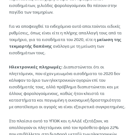
εισοδημάτων, χιλιάδες φορολογούμενοι θα πέσουν στην
παγίδα των τεκμηρίων.
Για να αποφευχθεί το ενδεχόμενο αυτό απαιτούνται ειδικές
ρυθμίσεις, όπως είναι είτε η πλήρης απαλλαγή τους από τα
τεκμήρια, για τα εισοδήματα του 2020, είτε η
μείωση της
τεκμαρτής δαπάνης
ανάλογα με τη μείωση των
εισοδημάτων τους.
Ηλεκτρονικές πληρωμές:
Διαπιστώνεται ότι οι
πληττόμενοι, που είχαν μειωμένα εισοδήματα το 2020 δεν
κάλυψαν το όριο των ηλεκτρονικών αγορών επί του
εισοδήματός τους, αλλά πρόβλημα διαπιστώνεται και με
άλλους φορολογούμενους, καθώς ήταν κλειστά τα
καταστήματα και παγωμένη η οικονομική δραστηριότητα
με αποτέλεσμα οι αγορές να είναι εξαιρετικά συγκρατημένες.
Στο πλαίσιο αυτό το ΥΠΟΙΚ και η ΑΑΔΕ εξετάζουν, να
απαλλαγούν οι πληττόμενοι από τον πρόσθετο φόρο 22%
που επιβάλλεται στη διαφορά μεταξύ των ηλεκτρονικών