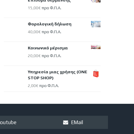
Επίδομα θέρμανσης
προ Φ.Π.Α.
15,00
€
Φορολογική δήλωση
προ Φ.Π.Α.
40,00
€
Κοινωνικό μέρισμα
προ Φ.Π.Α.
20,00
€
Υπηρεσία μιας χρήσης (ONE
STOP SHOP)
προ Φ.Π.Α.
2,00
€
outube
EMail