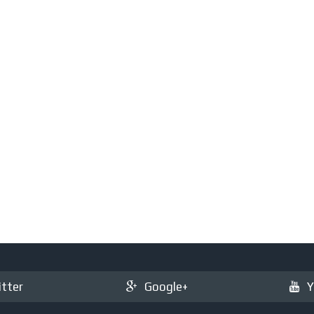
tter
Google+
Y