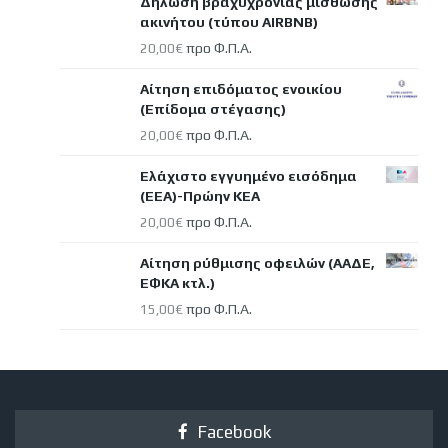
Δήλωση βραχυχρόνιας μίσθωσης
ακινήτου (τύπου AIRBNB)
προ Φ.Π.Α.
20,00
€
Αίτηση επιδόματος ενοικίου
(Επίδομα στέγασης)
προ Φ.Π.Α.
20,00
€
Ελάχιστο εγγυημένο εισόδημα
(ΕΕΑ)-Πρώην ΚΕΑ
προ Φ.Π.Α.
20,00
€
Αίτηση ρύθμισης οφειλών (ΑΑΔΕ,
ΕΦΚΑ κτλ.)
προ Φ.Π.Α.
15,00
€
Facebook